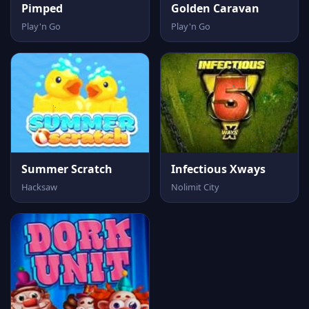
Pimped
Golden Caravan
Play'n Go
Play'n Go
Summer Scratch
Infectious Xways
Hacksaw
Nolimit City