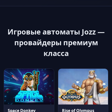
Игровые автоматы Jozz —
провайдеры премиум
класса
Space Donkey
Rise of Olympus